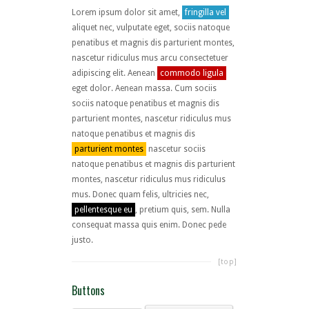
Lorem ipsum dolor sit amet,
fringilla vel
aliquet nec, vulputate eget, sociis natoque
penatibus et magnis dis parturient montes,
nascetur ridiculus mus arcu consectetuer
adipiscing elit. Aenean
commodo ligula
eget dolor. Aenean massa. Cum sociis
sociis natoque penatibus et magnis dis
parturient montes, nascetur ridiculus mus
natoque penatibus et magnis dis
parturient montes
nascetur sociis
natoque penatibus et magnis dis parturient
montes, nascetur ridiculus mus ridiculus
mus. Donec quam felis, ultricies nec,
pellentesque eu
, pretium quis, sem. Nulla
consequat massa quis enim. Donec pede
justo.
[top]
Buttons