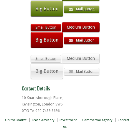
Big Button
Mail Button
Medium Button
Small Button
Big Button
Mail Button
Medium Button
Small Button
Big Button
Mail Button
Contact Details
10 Knaresborough Place,
Kensington, London SW5
0TG Tel 020 7499 9696
On the Market
Lease Advisory
Investment
Commercial Agency
Contact
us